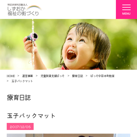
HOME
運営事業
児童発達支援ぱっそ
療育日誌
ぱっそ中田本町教室
玉子パックマット
療育日誌
玉子パックマット
2017/12/05