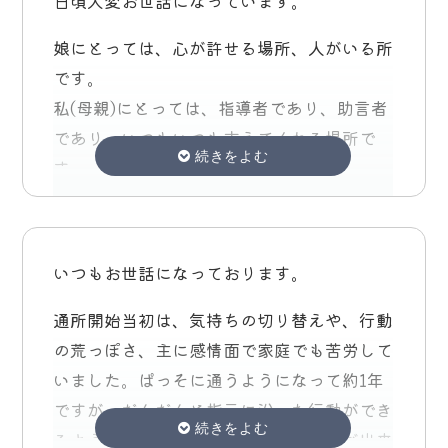
日頃大変お世話になっています。
て小学校生活に臨めると思っています。
ていました。
母としては、専門の方と話せる機会を増やせ
娘にとっては、心が許せる場所、人がいる所
ることで不安が少なくなり悩みすぎなくてよ
最後に、新田先生を始め、先生方に相談、ア
あと少しでぱっそ卒業になっちゃうのは親と
です。
くなりました。
ドバイス、息子の成長したことをお伝えいた
してとても不安ですが、先日長田先生にアド
私(母親)にとっては、指導者であり、助言者
小学生になることに不安がないわけではない
だくことにより、精神的に支えていただきま
バイスいただいたことや先生方からのアドバ
であり、いつもいつも支えてくれる場所で
ですが、「大丈夫！」とドンとした母でいた
した。
イスをもとに子育て楽しくやっていけたらと
す。
いと思います。
息子は早生まれ、かつ、発達障害という状況
思える様になりました。
あと1ヶ月。よろしくお願いします！！
です。 ぱっそで療育の機会を得たことで、
娘、私にとって、世間一般では厳しい目や対
はなしがまとまりませんでしたが、ぱっそは
これからのスムーズなステップにつなげるこ
応がパッソでは甘えというか、受け入れても
とてもいい環境で先生方の指導も魅力的で
とができたと思います。大変感謝していま
いつもお世話になっております。
らえているんだなと痛感しています。
す。 あと少し体調に気をつけながら楽しく
す。
通所開始当初は、気持ちの切り替えや、行動
そして、決して、どんな時も子供を見捨てな
通えたらと思っています。
の荒っぽさ、主に感情面で家庭でも苦労して
い対応をして下さる事です。
いました。ぱっそに通うようになって約1年
娘はだからこそ、また"パッソに行ける"のだ
ですが、だんだんと指示に沿った行動ができ
と思います
るようになったり、気持ちの切り替えが出来