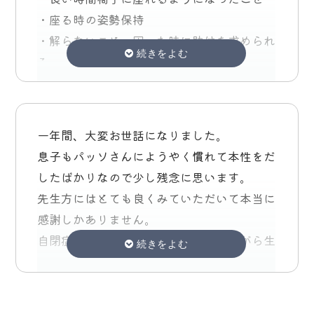
て良かったです。
・座る時の姿勢保持
息子が毎週楽しく通えたのは、ぱっその先生
・解らないこと、困った時に助けを求められ
方が温かく上手く誘導してくれたからだと思
る
います。
・手先の使い方が上達しました(はさみ、は
ぱっそに出会えて心から良かったと思ってい
し)
ます。卒園まであと少しで私の方が寂しいで
・集団で落ち着いていられることが増えた
一年間、大変お世話になりました。
す。(笑)
息子もパッソさんにようやく慣れて本性をだ
～音小について～ 模擬小学校を体験し、
息子を1年間指導してくださりありがとうご
したばかりなので少し残念に思います。
様々な事を経験できたことが、新しい学校生
ざいました。
先生方にはとても良くみていただいて本当に
活を送る彼にとって大きな蓄えになっただろ
感謝しかありません。
うと確信しています。
自閉症の子供をどう本人と向き合いながら生
・プリントのまわし方
活していくのか、分からない事だらけですが
・お当番さん
前向きに楽しく生きていっていいんだ。と相
・チャイムに慣れる
談や先生に息子の話を聞いて思いました。
・給食配膳