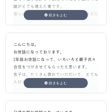
家でもやろうとしてくれた事がすごく嬉しか
残り少ないですが、最後までよろしくお願い
例えば、やらなければならないことがあって
します。
てだったと思えると思います!
識がとても増えた事です。
ったです。 ぱっそで制作遊びをしたことが
致します。
も、プイっとして逃げていました。
音小は実際見る事ができたので、席順などに
きっかけで工作遊びが大好きになり、得意分
まとまりがありませんが、残りの療育もよろ
今でもすんなりとはいかないですが「やりた
気付けた事で小学校に伝える事ができまし
野に繋がったと今でも思っています。
しくお願いします!
いこと」と「すべきこと」の切り替えができ
た。
るようになりました。
また先生方の知識量がとても豊富で、療育内
娘は元々集団指示が通りにくい事を言われて
だけでなく、周りの大学や専門の先生方と連
親の接し方として学んだことは、あらかじめ
こんにちは。
始めたんですが、年長になってからは発表会
携して療育をしていることは魅力に感じまし
予告してから次の行動へ移させた方が、スム
お世話になっております。
など先生の指示をしっかり聞けていると担任
た。
ーズにいくということです。そうすること
1年弱お世話になって、いろいろと親子共々
の先生から言ってもらえて成長を感じまし
私も周りのお母様方も自分の子どもの事なの
で、時間やらなかればならいことへの意識が
自信をつけさせてもらったと思います。
た。
で特性や対応の仕方は自分なりにネットで調
少し身についてきたと思います。
息子は、たくさん褒めていただいて、とても
べたり、会に参加したりで知識は少なからず
大好きな場所になりました。
なにより本人が楽しく通っていたので安心し
見通しの延長線上にあることですが、音小へ
あるのかな？と思います。
毎回違うことをやるのがイベントのようで楽
て通わせる事ができました。
の参加も有益でした。
けれど先生方はそれ以上に経験豊富でその中
しかったようです。
小学校の集団生活に事前の見通しを持たせる
短い間でしたがありがとうございました。
から子ども達にあった指導をしていただけ、
音小も、張り切って参加でき、小学生になる
ことにより、親子共々、気持ちに余裕を持っ
子どもの事をよく見てくれていると日々思っ
ことを楽しみにしています。