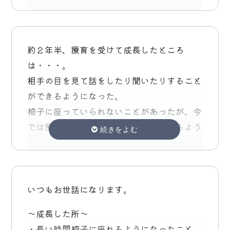
るようになってきたと感じています。
ぱっそに通って良かった事は、本人が楽しん
で通えた事もそうですが、親の私の心の拠り
約２年半、療育を受けて成長したところ
所が出来た事です。
は・・・。
家庭や園での困り事をノートでも気軽に相談
相手の目を見て話をしたり聞いたりすること
できて、適切な対処の方法を教えてくれるの
ができるようになった。
で、毎回とても気持ちが軽くなりました。
椅子に座っていられないことがあったが、今
個別に進学の相談にも乗ってくださり、子供
では療育の時間、しっかり座って待てるよう
の様子をよく見た上でアドバイスをくださる
になった。
ので大変信頼できました。小学校に入学して
一斉の指示、説明を聞いて、行動することが
からどんな所が心配されるかが具体的に想像
できるようになった。
できましたし、私の身の振り方もアドバイス
ところだと思います。よろしくお願いしま
いつもお世話になります。
頂けて、通常級への進学にあった不安が少し
す。
解消されました。
～成長した所～
音小でも配信があるので、普段の様子を見れ
・長い時間椅子に座れるようになったこと