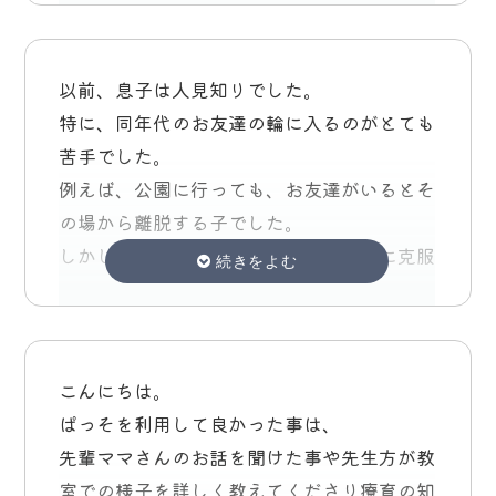
うちのコだけなのかな？先生によって指示が
が、抜けきれず、難しいな(*´∀`)♪とのほほ
に通って指導していただいたから身についた
が丁寧に支援してくれたおかげです。
子どもにとっては集団と個別、毎回の活動が
入りにくい事があるのかな。って感じたりし
んとしてしまっています。これじゃまずいな
ものだと思っています。
とても楽しみで、どんなことでもたくさん褒
ました。あと、参観日で発表とかあってもい
ぱっそは息子が年少児の時からお世話になり
とは、思うのですが、絵本読んだね「えら
この３年は先生の助言を育児の参考に過ごし
めてもらえたことが嬉しく、自信になってい
以前、息子は人見知りでした。
いと思いました。
ました。
い」…で‼️一人で自分に突っ込んでいます。
てきていました。
たように感じます。
特に、同年代のお友達の輪に入るのがとても
昔は先を知らないと挑戦しない子でしたが、
ぱっそ、トライアングルと関わってくださ
また、機会あったらお願いします
苦手でした。
近頃玄関の黒板をみて、浮き沈みがありまし
息子は周りの子とは違う、またできなかっ
り、本当にありがとうございました。
私たち親にとってもいつでも気軽に相談させ
息子共々、本当にありがとうございました。
例えば、公園に行っても、お友達がいるとそ
た笑それも成長ですかね。
た…、幼稚園や家で心折れる事が多かったん
先生方、ぱっそ、トライアングルが、親の私
ていただける環境は大変有り難く、安心でき
パッソさんとの繋がりは、一度なくなってし
の場から離脱する子でした。
ですが（親子共々）ぱっそお迎え時の先生の
にとってもかけがえのない、ホッとできる場
るものでした。
まいますが、また、息子の体力気力、通所の
年中からお世話になって2年たちますが、毎
しかし、ぱっそに通所してから、徐々に克服
おはなしは基本ほめてくれる事が多く、いつ
所でした。
力が身に付いて来たら放デイさんお願いした
週息子のテンションが気になり、いいときも
でき、今ではイベントに参加することを嫌が
小学生になると環境も変わりますが、何かあ
も幼稚園で◯◯がダメでした。ばかり言われ
日常の大変さや、今後の事を考えた時の、漠
いと思っています。そして、カレッジまどか
あれば、行きたくないってときもあり。なぜ
らなくなりました。
った時には必ず良い方へ向かっていくと信じ
てた私には小さいほんとは当たり前のことな
然とした不安、いつも寄り添って耳を傾けて
魅力的です。うちのかわいいベイビーの将来
いくの？って質問もありました。小学校に行
親としては、これからの集団生活でのトレー
て、見守りサポートしていきたいと思いま
んだけど、息子の良いところを見つけてくれ
くださり、本当に本当に救われていました。
安心と少しホッとしています。
けばまた新しい環境でそれなりに試練があり
ニングができたと思い、感謝しています。
こんにちは。
す。 2年間、本当にありがとうございまし
てる！伸ばそうとしてくれめる！がすごく嬉
お母さんよく頑張ってる、認められる事で、
本当に本当にありがとうございました。まだ
ますが、私も息子と寄り添って、ときには叱
ぱっそを利用して良かった事は、
た。
しく、実際個別や集団遊びの中で自分の好き
我が家は複数障がい児ですが、悲観的になら
息子は、以前は自分のやりたいことばかり好
まだこれからご迷惑お掛けしますが、宜しく
りますが、、息子がマザコンなのが救いで
先輩ママさんのお話を聞けた事や先生方が教
な事（製作遊び）を息子が自分で発見でき、
ず、前向きに考えられるようになりました。
き勝手にやる子でした。
あと1ヶ月ほどですが、よろしくお願いいた
お願い致します。
す。息子との絆があるのできっと楽しい子育
室での様子を詳しく教えてくださり療育の知