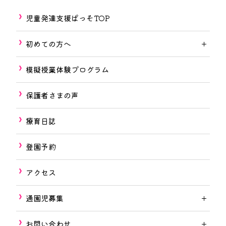
ありがとうございました。
・体操着への着替え
児童発達支援ぱっそTOP
・自分の机の上で支度する
・やすみ時間の過ごし方
初めての方へ
・声の大きさの選択
模擬授業体験プログラム
新しい学校生活に不安は沢山ありますが、音
小に沢山参加させていただいた経験が息子を
保護者さまの声
支えてくれるだろうと…親としての不安も少
療育日誌
し減りました。
集団ではお友達との関わり方や、話を聞く大
登園予約
切さ、身体を動かしたり、ルールを理解して
アクセス
守ることなどを学ばせていただきました。
個別では苦手な手先を使った取り組みや、文
通園児募集
字をかくことなどを、先生との楽しいゲーム
時間のために頑張って出来たと思います。
お問い合わせ