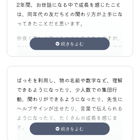
り組みは初めて見学に行ったときはゆっくり
2年間、お世話になる中で成長を感じたこと
聞いて頂き、とても安心出来ました。
子と娘２人連れて用宗からぱっその距離が既
話すことや指示が丁寧、子供にちゃんと先生
は、同年代の友だちとの関わり方が上手にな
後1か月ですが、4月からが母メチャクチャ
にハードル高かったのを覚えてます）
が寄り添っている姿が印象的でした。年長児
ってきたことだと思います。
不安です。やっぱり、直接お話し聞いてもら
それでも近くまで行けば先生がお迎えに来て
になると、内容が去年と同じ？と感じたりし
える先生方がいる安心感は、他とは比べられ
くれ、終わってお迎えに行けば笑顔で帰って
仲良く楽しく遊べることもそうなのですが、
たので年長児はもう少し違う刺激があっても
ないなと思っています。
くる息子を見て、環境に慣れるまでの辛抱か
今は自分が◯◯をしているから友だちと遊び
良かったのかな？と感じました。
も…！と思い通っていました。
たくないとか、少し苦手な子がいるという場
音小で参観して、息子もウキウキしていたよ
ちなみに別件ですが、以前参加させて頂いた
面でも本人なりに考えて安心して過ごせる方
うです。先生のお話しも新鮮で良かったで
性教育、親子参加型であると嬉しいなと思い
また今まで私一人の目線で子育てをしていま
法を取れるようになってきたところです。
す。近頃息子は「小学校行ったら休憩時間お
ます。
したが、ぱっその先生方に見てもらい、先生
ぱっそを利用し、物の名前や数字など、理解
困った時に自分から周りの人に助けを求める
絵描きしていいの？」って聞いてきてくれま
ぜひまた、検討してください。
方からの目線で息子に欠けている部分やサポ
できるようになったり、少人数での集団行
ことは難しい時もあるようですが、少しずつ
した。自分でどうしたらいいのか、先を見て
学齢、青年期は、仕事上講演や指導やってい
ートが必要なことを常に細かく教えていただ
動、関わりができるようになったり、先生に
できるようになるといいなと思います。
いるようでした。きっと、、小学校行った
ましたが、中々幼児期難しいなと感じてしま
き、また活動の中でも集団や個別で指導して
ヘルプサインが出せたり、言葉で伝えられる
ら、オレ音小行ってきたからー!って言うの
いました。
もらいすごく成長したと感じています。友だ
ようになったり、たくさんの成長を感じま
先生方は子どもの小さな変化にも気づいてく
うが想像できます。笑
自分に子供に対して構ってあげられなかった
ちとの関わり方、単語を知る、理解しておは
す。
ださり、いつも的確な支援をしてくださって
負目98％くらい有るので、甘々ラブラブ
なしする、周りに興味をもつは本当にぱっそ
息子の特性、その時の状態に合わせ、先生達
いたと思います。