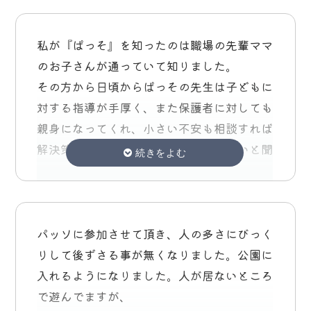
私が『ぱっそ』を知ったのは職場の先輩ママ
のお子さんが通っていて知りました。
その方から日頃からぱっその先生は子どもに
対する指導が手厚く、また保護者に対しても
親身になってくれ、小さい不安も相談すれば
解決策を提示してくれて育児には心強いと聞
いていました。
息子の成長に対してうまれた時から不安はあ
りましたが、相談先がなく（分からず）健診
パッソに参加させて頂き、人の多さにびっく
もひっかからず3歳児検診で言語発達の遅れ
りして後ずさる事が無くなりました。公園に
で指摘された時に通うならぱっそと既に決め
入れるようになりました。人が居ないところ
ていたのを覚えています。笑
で遊んでますが、