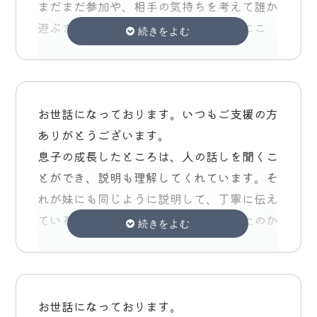
まだまだ参加や、相手の気持ちを考えて誰か
ぱっそに入る少し前にオムツが外れ、親とも
遊ぶまでの道のりは遠く感じますが、ここ
通じる会話ができない。周囲に興味を示さな
は、追々だと思っています。
い。お友だちや先生と関わりを持とうとしな
い、自分の気持ちを相手に伝えられない。地
特に、音小は、イヤイヤから始まって次いつ
に足つかずいつもふわふわしてる、今は幼い
行くの？
から『かわいい』で済むけど、、心の中では
お世話になっております。いつもご支援の方
もう行けないの？に変わりました。
いつも子育てに自信がなく不安で息子はこの
ありがとうございます。
みんなと過ごしている姿が見えず、中に入っ
先はどうなっちゃうんだろう。
息子の成長したところは、人の話しを聞くこ
ていないなと親目線では感じていましたが、
このまま言葉も未熟、対人関係も築けないま
とができ、説明も理解してくれています。そ
息子にとってはとても居心地の良い安心空間
まなのかと本当に不安しかありませんでし
れが妹にも同じように説明して、丁寧に伝え
だったと感じました。
た。
ている様子をみるとちゃんと身になったのか
そして、ランドセルいらないから、間に合う
な、って感じます。
かな？に変わり、小学校が、現実に感じるこ
ぱっそに入った当初も行き渋りが酷く本当に
パッソで良かったところは新田先生が丁寧
とが出来たと肌身で実感させて頂いていま
息子に合ってるのか…
で、接し方がプロだな。と感じましたし、私
す。
距離も遠いし辞めようか、悩んだ事もありま
自信も勉強になっていました。集団療育の取
お世話になっております。
先生方にも、私の相談をいつも時間をとって
した（あの頃は娘が生後６ヶ月位でぐずる息