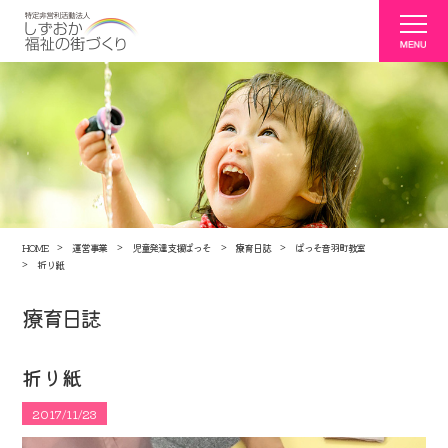
HOME
運営事業
児童発達支援ぱっそ
療育日誌
ぱっそ音羽町教室
折り紙
療育日誌
折り紙
2017/11/23