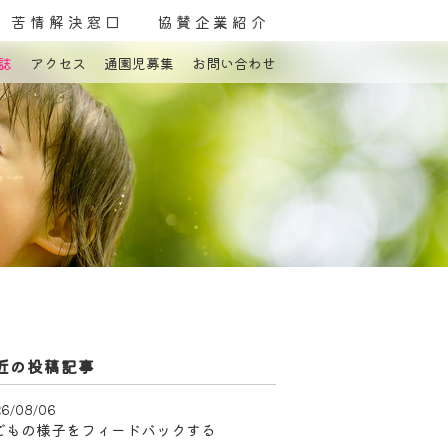
苦情解決窓口
協賛企業紹介
誌
アクセス
通園児募集
お問い合わせ
よくある質問
お問い合わせ
近の投稿記事
6/08/06
どもの様子をフィードバックする