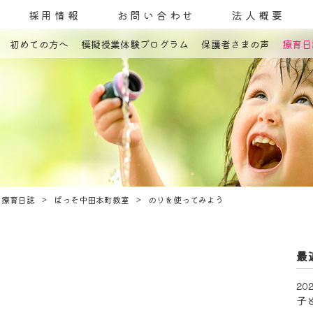
採用情報
お問い合わせ
法人概要
初めての方へ
模擬授業体験プログラム
保護者さまの声
療育日
コンセプト
発達障害とは
教室案内
療育内容
療育紹介
入園までの流れ
自己評価表
療育日誌
ぱっそ中田本町教室
のりを使ってみよう
最
202
子