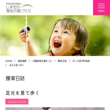
HOME
運営事業
児童発達支援ぱっそ
療育日誌
ぱっそ音羽町教室
足元を見て歩く
療育日誌
足元を見て歩く
2018/10/08