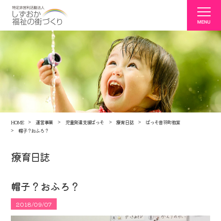
HOME
運営事業
児童発達支援ぱっそ
療育日誌
ぱっそ音羽町教室
帽子？おふろ？
療育日誌
帽子？おふろ？
2018/09/07