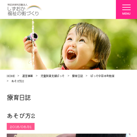
HOME
運営事業
児童発達支援ぱっそ
療育日誌
ぱっそ中田本町教室
あそび方2
療育日誌
あそび方2
2018/08/31