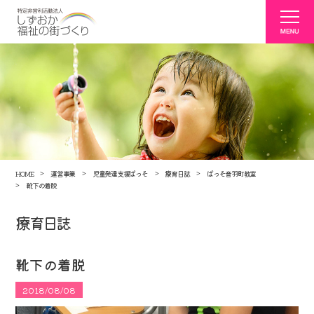
HOME
運営事業
児童発達支援ぱっそ
療育日誌
ぱっそ音羽町教室
靴下の着脱
療育日誌
靴下の着脱
2018/08/08