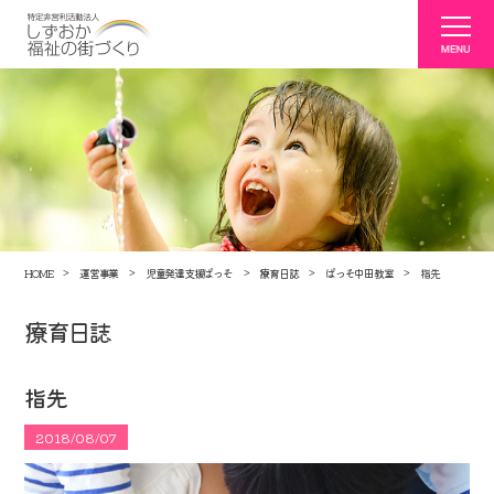
HOME
運営事業
児童発達支援ぱっそ
療育日誌
ぱっそ中田教室
指先
療育日誌
指先
2018/08/07