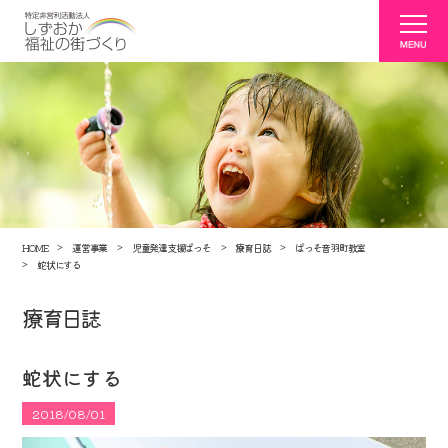
HOME
運営事業
児童発達支援ぱっそ
療育日誌
ぱっそ音羽町教室
蛇状にする
療育日誌
蛇状にする
2018/08/01