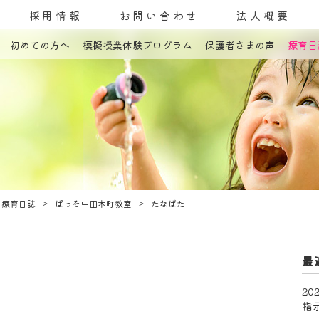
採用情報
お問い合わせ
法人概要
初めての方へ
模擬授業体験プログラム
保護者さまの声
療育日
コンセプト
発達障害とは
教室案内
療育内容
療育紹介
入園までの流れ
自己評価表
療育日誌
ぱっそ中田本町教室
たなばた
最
202
指