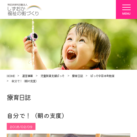
HOME
運営事業
児童発達支援ぱっそ
療育日誌
ぱっそ中田本町教室
自分で！（朝の支度）
療育日誌
自分で！（朝の支度）
2018/02/09