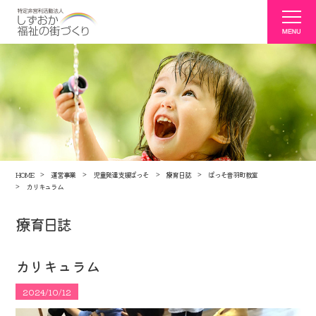
HOME
運営事業
児童発達支援ぱっそ
療育日誌
ぱっそ音羽町教室
カリキュラム
療育日誌
カリキュラム
2024/10/12