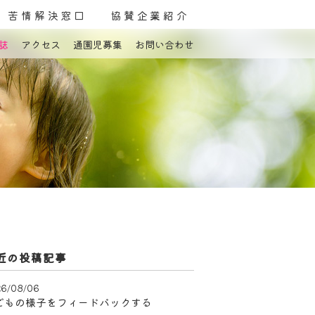
苦情解決窓口
協賛企業紹介
誌
アクセス
通園児募集
お問い合わせ
よくある質問
お問い合わせ
近の投稿記事
6/08/06
どもの様子をフィードバックする