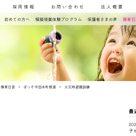
採用情報
お問い合わせ
法人概要
初めての方へ
模擬授業体験プログラム
保護者さまの声
療育日
コンセプト
発達障害とは
教室案内
療育内容
療育紹介
入園までの流れ
自己評価表
療育日誌
ぱっそ中田本町教室
火災時避難訓練
最
202
子