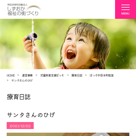
HOME
運営事業
児童発達支援ぱっそ
療育日誌
ぱっそ中田本町教室
サンタさんのひげ
療育日誌
サンタさんのひげ
2021/12/22