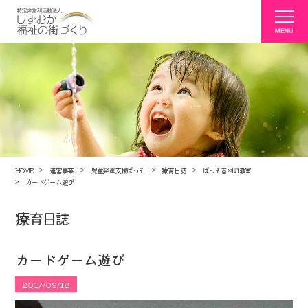
HOME
運営事業
児童発達支援ぱっそ
療育日誌
ぱっそ音羽町教室
カードゲーム遊び
療育日誌
カードゲーム遊び
2017/09/18