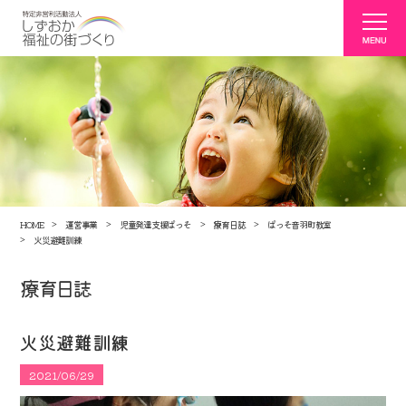
HOME
運営事業
児童発達支援ぱっそ
療育日誌
ぱっそ音羽町教室
火災避難訓練
療育日誌
火災避難訓練
2021/06/29