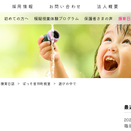
採用情報
お問い合わせ
法人概要
初めての方へ
模擬授業体験プログラム
保護者さまの声
療育日
コンセプト
発達障害とは
教室案内
療育内容
療育紹介
入園までの流れ
自己評価表
療育日誌
ぱっそ音羽町教室
遊びの中で
最
202
指