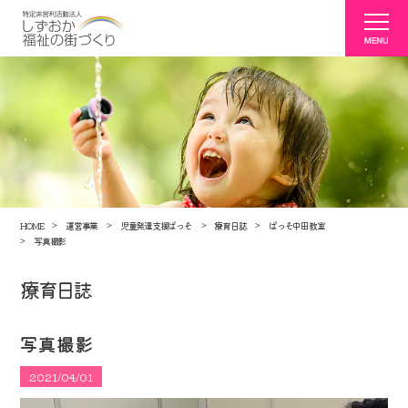
HOME
運営事業
児童発達支援ぱっそ
療育日誌
ぱっそ中田教室
写真撮影
療育日誌
写真撮影
2021/04/01