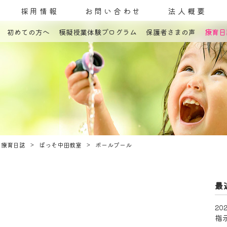
採用情報
お問い合わせ
法人概要
初めての方へ
模擬授業体験プログラム
保護者さまの声
療育日
コンセプト
発達障害とは
教室案内
療育内容
療育紹介
入園までの流れ
自己評価表
療育日誌
ぱっそ中田教室
ボールプール
最
202
指