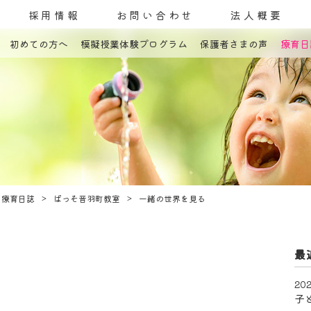
採用情報
お問い合わせ
法人概要
初めての方へ
模擬授業体験プログラム
保護者さまの声
療育日
コンセプト
発達障害とは
教室案内
療育内容
療育紹介
入園までの流れ
自己評価表
療育日誌
ぱっそ音羽町教室
一緒の世界を見る
最
202
子