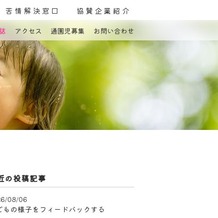
苦情解決窓口
協賛企業紹介
誌
アクセス
通園児募集
お問い合わせ
よくある質問
お問い合わせ
近の投稿記事
6/08/06
どもの様子をフィードバックする