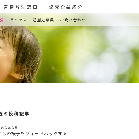
苦情解決窓口
協賛企業紹介
誌
アクセス
通園児募集
お問い合わせ
よくある質問
お問い合わせ
近の投稿記事
6/08/06
どもの様子をフィードバックする