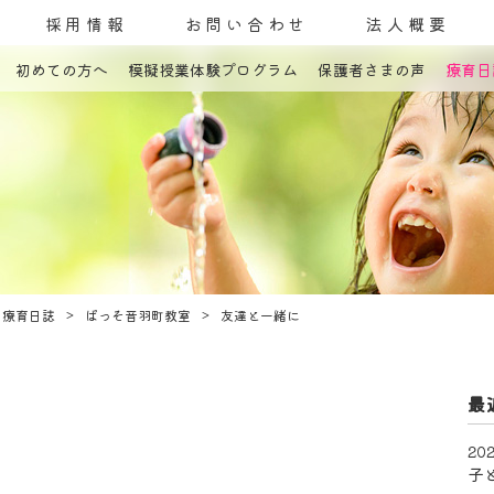
採用情報
お問い合わせ
法人概要
初めての方へ
模擬授業体験プログラム
保護者さまの声
療育日
コンセプト
発達障害とは
教室案内
療育内容
療育紹介
入園までの流れ
自己評価表
療育日誌
ぱっそ音羽町教室
友達と一緒に
最
202
子