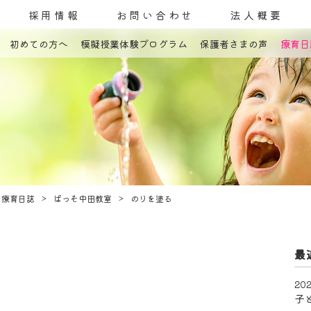
採用情報
お問い合わせ
法人概要
初めての方へ
模擬授業体験プログラム
保護者さまの声
療育日
コンセプト
発達障害とは
教室案内
療育内容
療育紹介
入園までの流れ
自己評価表
療育日誌
ぱっそ中田教室
のりを塗る
最
202
子