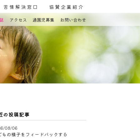
苦情解決窓口
協賛企業紹介
誌
アクセス
通園児募集
お問い合わせ
よくある質問
お問い合わせ
近の投稿記事
6/08/06
どもの様子をフィードバックする