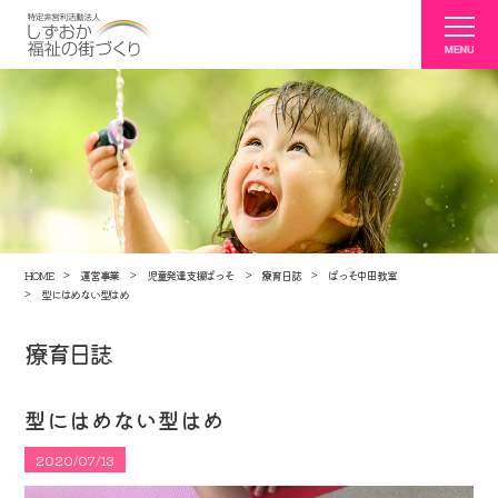
HOME
運営事業
児童発達支援ぱっそ
療育日誌
ぱっそ中田教室
型にはめない型はめ
療育日誌
型にはめない型はめ
2020/07/13