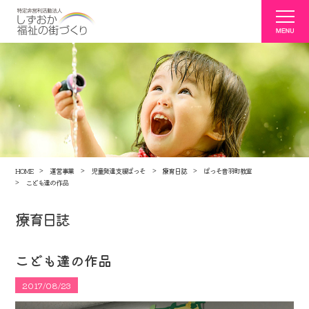
HOME
運営事業
児童発達支援ぱっそ
療育日誌
ぱっそ音羽町教室
こども達の作品
療育日誌
こども達の作品
2017/08/23