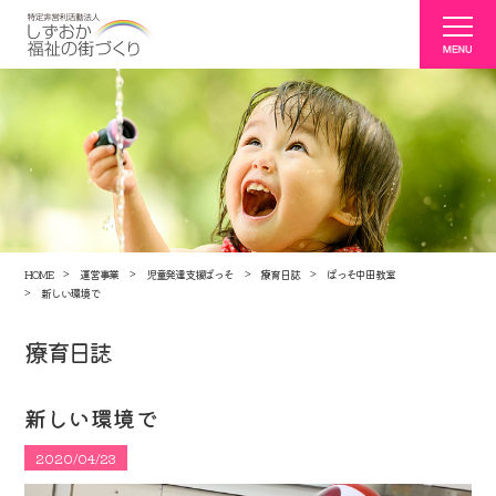
HOME
運営事業
児童発達支援ぱっそ
療育日誌
ぱっそ中田教室
新しい環境で
療育日誌
新しい環境で
2020/04/23