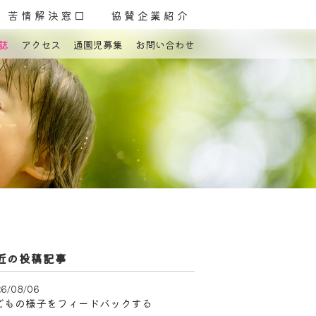
苦情解決窓口
協賛企業紹介
誌
アクセス
通園児募集
お問い合わせ
よくある質問
お問い合わせ
近の投稿記事
6/08/06
どもの様子をフィードバックする