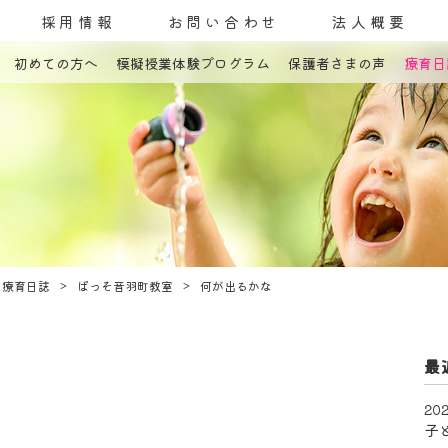
採用情報
お問い合わせ
法人概要
初めての方へ
模擬授業体験プログラム
保護者さまの声
療育日
コンセプト
発達障害とは
教室案内
療育内容
療育紹介
入園までの流れ
自己評価表
療育日誌
ぱっそ音羽町教室
何が出るかな
最
202
子