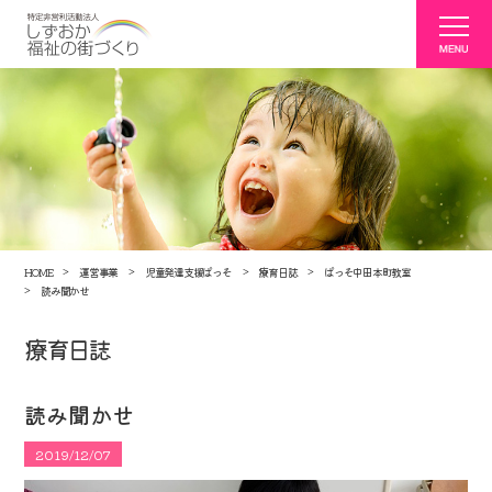
HOME
運営事業
児童発達支援ぱっそ
療育日誌
ぱっそ中田本町教室
読み聞かせ
療育日誌
読み聞かせ
2019/12/07