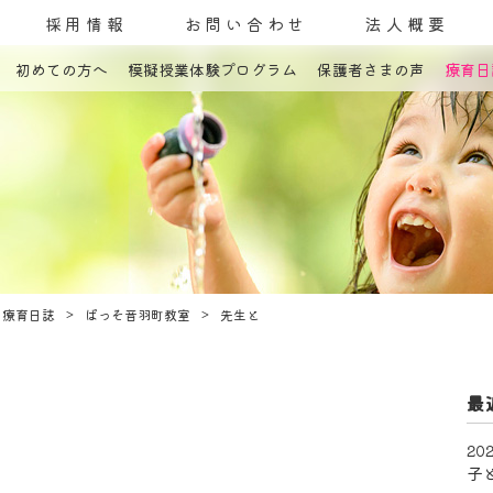
採用情報
お問い合わせ
法人概要
初めての方へ
模擬授業体験プログラム
保護者さまの声
療育日
コンセプト
発達障害とは
教室案内
療育内容
療育紹介
入園までの流れ
自己評価表
療育日誌
ぱっそ音羽町教室
先生と
最
202
子