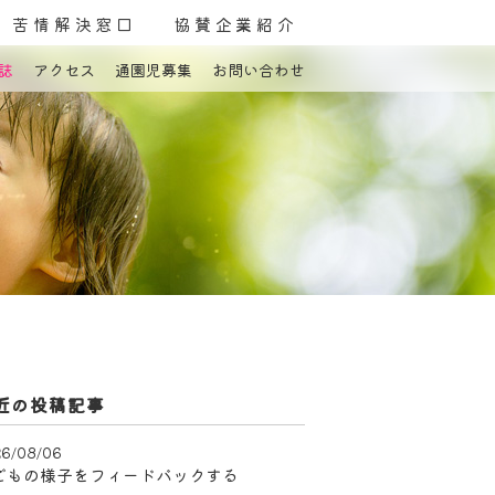
苦情解決窓口
協賛企業紹介
誌
アクセス
通園児募集
お問い合わせ
よくある質問
お問い合わせ
近の投稿記事
6/08/06
どもの様子をフィードバックする