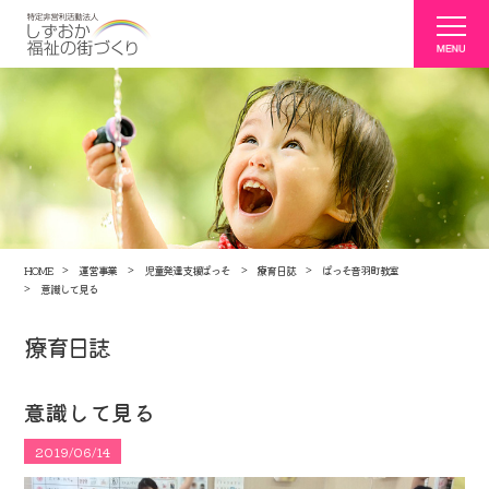
HOME
運営事業
児童発達支援ぱっそ
療育日誌
ぱっそ音羽町教室
意識して見る
療育日誌
意識して見る
2019/06/14