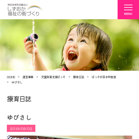
HOME
運営事業
児童発達支援ぱっそ
療育日誌
ぱっそ中田本町教室
ゆびさし
療育日誌
ゆびさし
2019/03/02