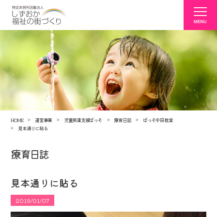
HOME
運営事業
児童発達支援ぱっそ
療育日誌
ぱっそ中田教室
見本通りに貼る
療育日誌
見本通りに貼る
2019/01/07