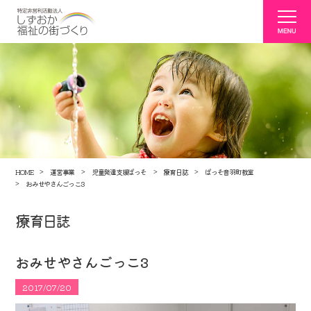
HOME
運営事業
児童発達支援ぱっそ
療育日誌
ぱっそ音羽町教室
おみせやさんごっこ3
療育日誌
おみせやさんごっこ3
2017/07/20