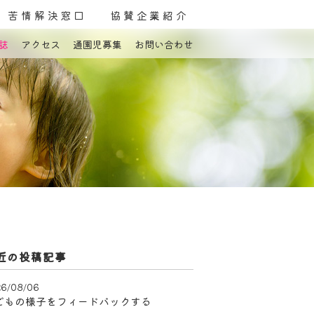
苦情解決窓口
協賛企業紹介
誌
アクセス
通園児募集
お問い合わせ
よくある質問
お問い合わせ
近の投稿記事
6/08/06
どもの様子をフィードバックする