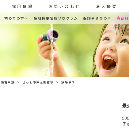
採用情報
お問い合わせ
法人概要
初めての方へ
模擬授業体験プログラム
保護者さまの声
療育日
コンセプト
発達障害とは
教室案内
療育内容
療育紹介
入園までの流れ
自己評価表
療育日誌
ぱっそ中田本町教室
施設見学
最
202
子