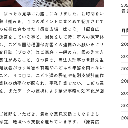
202
音
、ぱっその見学にお越しになりました。お時間をい
取り組みを、４つのポイントにまとめて紹介させて
の成長に合わせた「療育広場 ぱっそ」「療育広
月
運営をしている事と、園長として特に市内の療育体
20
し、こども園幼稚園保育園との連携のお願いをさせ
育日誌（ブログ）はご家庭・一般の方、園の先生方
20
意味があること、３つ目は、当法人理事の香野先生
経験者が行う障害の有無やこどもの年齢を問わない
20
こと、４つ目は、こども達の評価や個別支援計画作
20
業務の効率化が図られ、事務作業でない、こども達
と、またデータの連携により請求事務の効率化が図
20
20
ご質問をいただき、貴重な意見交換にもなりまし
20
家庭、地域への支援を進めていきます。（療育広