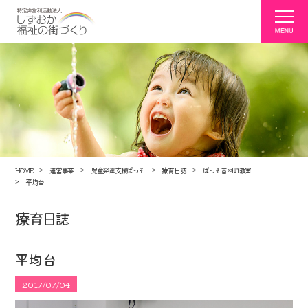
HOME
運営事業
児童発達支援ぱっそ
療育日誌
ぱっそ音羽町教室
平均台
療育日誌
平均台
2017/07/04