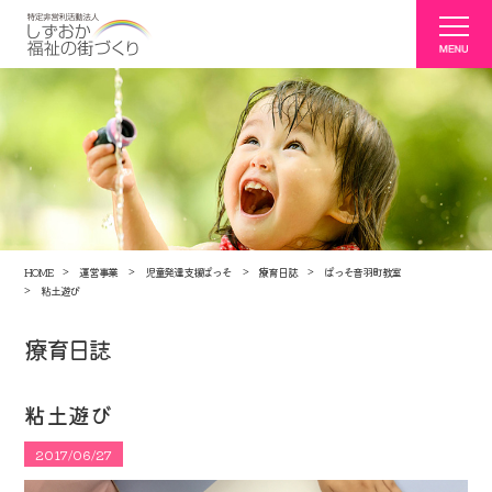
HOME
運営事業
児童発達支援ぱっそ
療育日誌
ぱっそ音羽町教室
粘土遊び
療育日誌
粘土遊び
2017/06/27