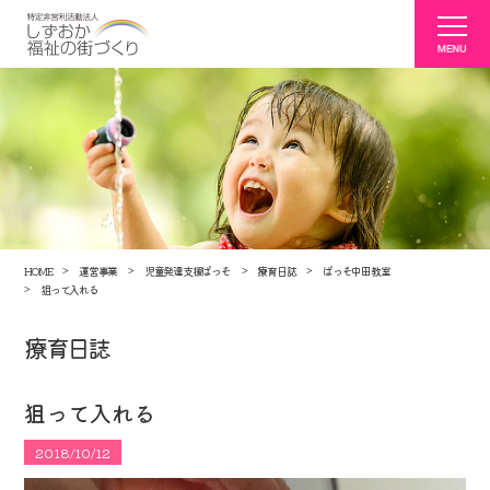
HOME
運営事業
児童発達支援ぱっそ
療育日誌
ぱっそ中田教室
狙って入れる
療育日誌
狙って入れる
2018/10/12