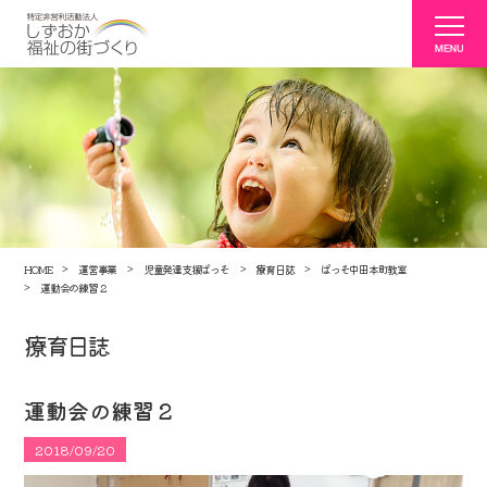
HOME
運営事業
児童発達支援ぱっそ
療育日誌
ぱっそ中田本町教室
運動会の練習２
療育日誌
運動会の練習２
2018/09/20