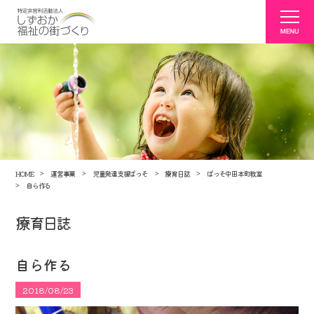
HOME
運営事業
児童発達支援ぱっそ
療育日誌
ぱっそ中田本町教室
自ら作る
療育日誌
自ら作る
2018/08/23