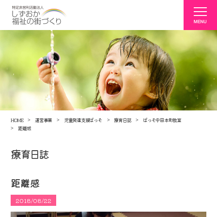
HOME
運営事業
児童発達支援ぱっそ
療育日誌
ぱっそ中田本町教室
距離感
療育日誌
距離感
2018/08/22