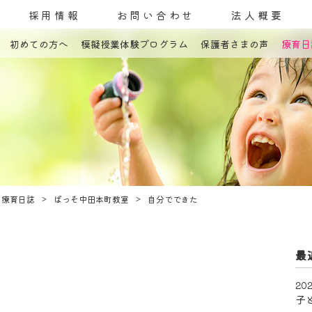
採用情報
お問い合わせ
法人概要
初めての方へ
模擬授業体験プログラム
保護者さまの声
療育日
コンセプト
発達障害とは
教室案内
療育内容
療育紹介
入園までの流れ
自己評価表
療育日誌
ぱっそ中田本町教室
自分でできた
最
202
子