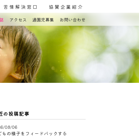
苦情解決窓口
協賛企業紹介
誌
アクセス
通園児募集
お問い合わせ
よくある質問
お問い合わせ
近の投稿記事
6/08/06
どもの様子をフィードバックする