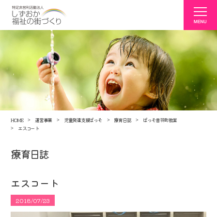
HOME
運営事業
児童発達支援ぱっそ
療育日誌
ぱっそ音羽町教室
エスコート
療育日誌
エスコート
2018/07/23