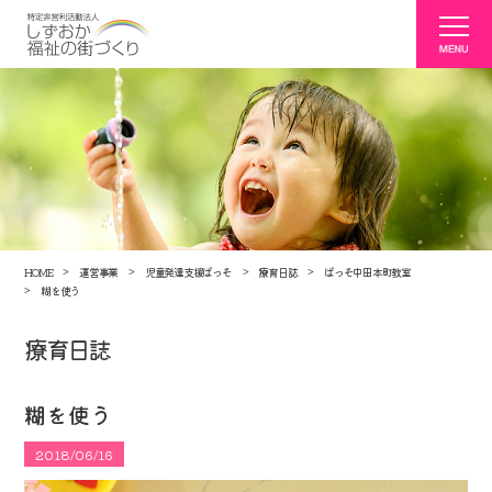
HOME
運営事業
児童発達支援ぱっそ
療育日誌
ぱっそ中田本町教室
糊を使う
療育日誌
糊を使う
2018/06/16