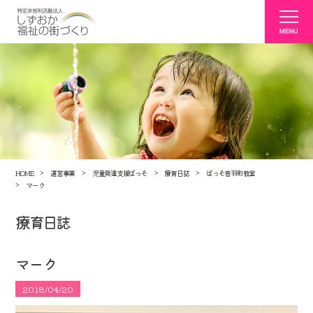
HOME
運営事業
児童発達支援ぱっそ
療育日誌
ぱっそ音羽町教室
マーク
療育日誌
マーク
2018/04/20