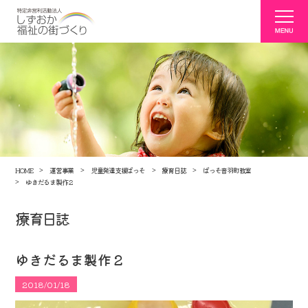
HOME
運営事業
児童発達支援ぱっそ
療育日誌
ぱっそ音羽町教室
ゆきだるま製作２
療育日誌
ゆきだるま製作２
2018/01/18