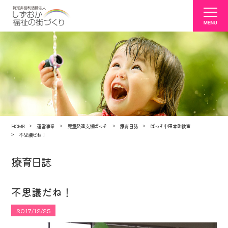
HOME
運営事業
児童発達支援ぱっそ
療育日誌
ぱっそ中田本町教室
不思議だね！
療育日誌
不思議だね！
2017/12/25