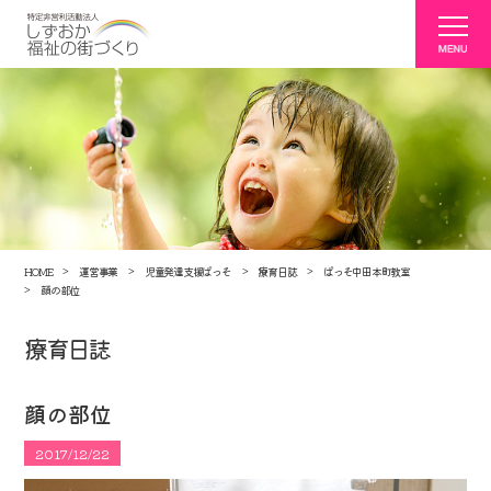
HOME
運営事業
児童発達支援ぱっそ
療育日誌
ぱっそ中田本町教室
顔の部位
療育日誌
顔の部位
2017/12/22