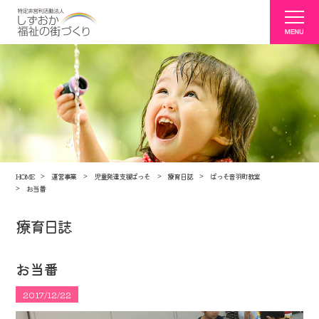
HOME
運営事業
児童発達支援ぱっそ
療育日誌
ぱっそ音羽町教室
お当番
療育日誌
お当番
2017/12/22