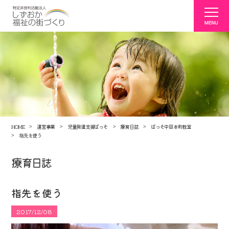
HOME
運営事業
児童発達支援ぱっそ
療育日誌
ぱっそ中田本町教室
指先を使う
療育日誌
指先を使う
2017/12/08