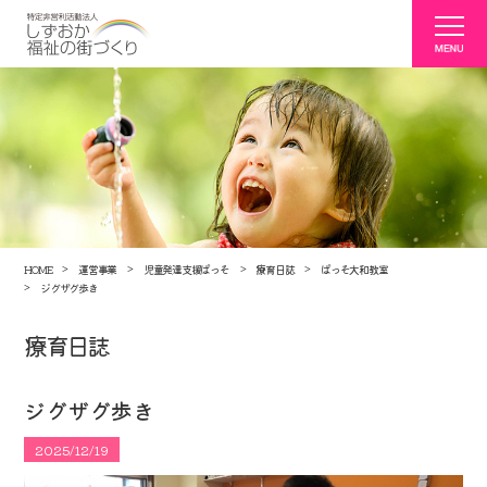
HOME
運営事業
児童発達支援ぱっそ
療育日誌
ぱっそ大和教室
ジグザグ歩き
療育日誌
ジグザグ歩き
2025/12/19